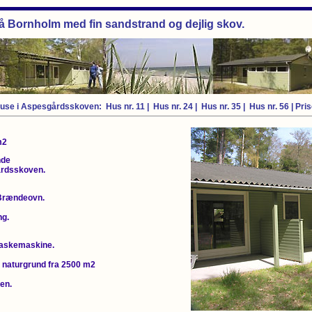
på Bornholm med fin sandstrand og dejlig skov.
use i Aspesgårdsskoven:
Hus nr. 11
|
Hus nr. 24
|
Hus nr. 35
|
Hus nr. 56
|
Pris
m2
nde
rdsskoven.
 Brændeovn.
ng.
vaskemaskine.
 naturgrund fra 2500 m2
en.