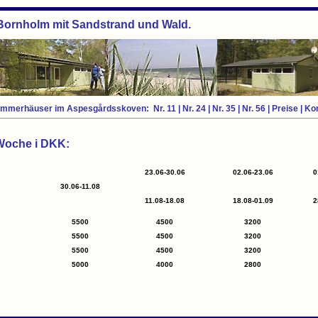
 Bornholm mit Sandstrand und Wald.
ommerhäuser im Aspesgårdsskoven:
Nr. 11
|
Nr. 24
|
Nr. 35
|
Nr. 56
|
Preise
|
Kon
 Woche i DKK:
23.06-30.06
02.06-23.06
0
30.06-11.08
11.08-18.08
18.08-01.09
2
5500
4500
3200
5500
4500
3200
5500
4500
3200
5000
4000
2800