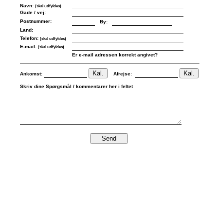
Navn:
(skal udfyldes)
Gade / vej:
Postnummer:
By:
Land:
Telefon:
(skal udfyldes)
E-mail:
(skal udfyldes)
Er e-mail adressen korrekt angivet?
Ankomst:
Afrejse:
Skriv dine Spørgsmål / kommentarer her i feltet